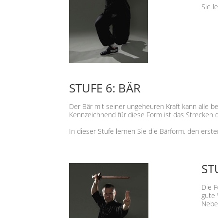
Sie l
STUFE 6: BÄR
Der Bär mit seiner ungeheuren Kraft kann alle be
Kennzeichnend für diese Form ist das Strecken 
In dieser Stufe lernen Sie die Bärform, den ers
ST
Die F
gute 
Neben