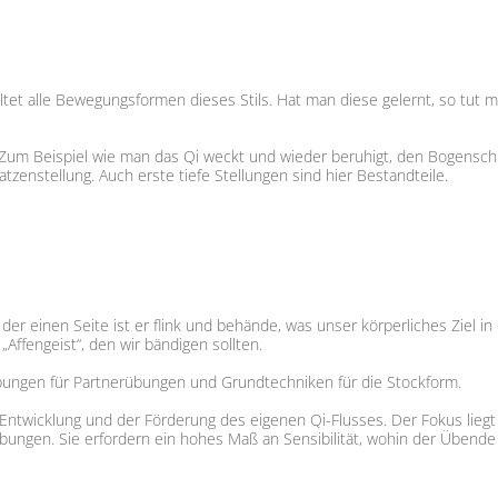
ltet alle Bewegungsformen dieses Stils. Hat man diese gelernt, so tut 
 Zum Beispiel wie man das Qi weckt und wieder beruhigt, den Bogenschr
atzenstellung. Auch erste tiefe Stellungen sind hier Bestandteile.
 der einen Seite ist er flink und behände, was unser körperliches Ziel i
„Affengeist“, den wir bändigen sollten.
Übungen für Partnerübungen und Grundtechniken für die Stockform.
 Entwicklung und der Förderung des eigenen Qi-Flusses. Der Fokus lieg
ungen. Sie erfordern ein hohes Maß an Sensibilität, wohin der Übende 