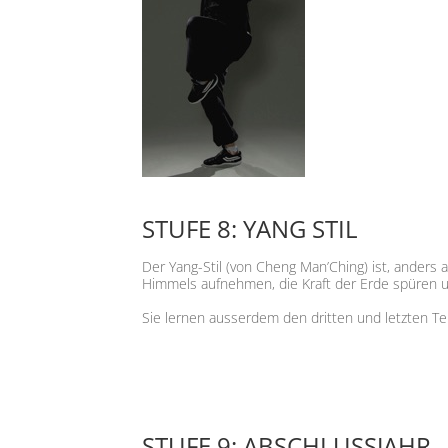
STUFE 8: YANG STIL
Der Yang-Stil (von Cheng Man’Ching) ist, anders 
Himmels aufnehmen, die Kraft der Erde spüren und
Sie lernen ausserdem den dritten und letzten Te
STUFE 9: ABSCHLUSSJAHR