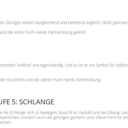
Die Übungen wirken ausgleichend und belebend zugleich. Nicht ganz leic
und die erste Push-Hands Partnerübung gelehrt.
nzentriert, kraftvoll und eigenständig. Und so ist er ein Symbol für Selb
l der Stockform und die zweite Push-Hands Partnerübung.
UFE 5: SCHLANGE
e die Schlange sich zu bewegen, braucht es Geduld und viel Übung. Lei
örperlichen, sondern auch die geistigen gemeint sind. Diese Form ist 
achen.