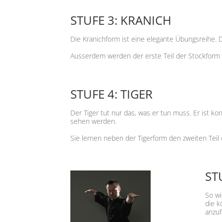
STUFE 3: KRANICH
Die Kranichform ist eine elegante Übungsreihe. 
Ausserdem werden der erste Teil der Stockform 
STUFE 4: TIGER
Der Tiger tut nur das, was er tun muss. Er ist ko
sehen werden.
Sie lernen neben der Tigerform den zweiten Tei
ST
So wi
die k
anzuf