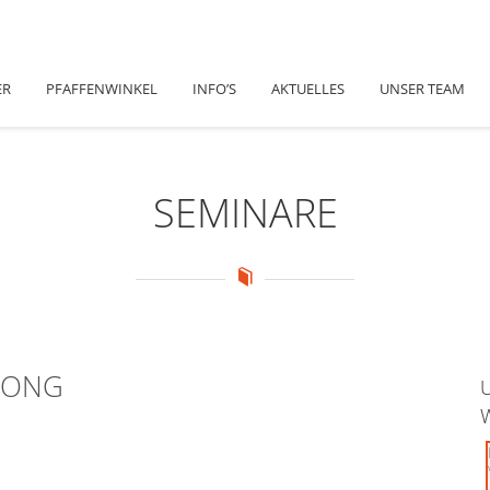
ER
PFAFFENWINKEL
INFO’S
AKTUELLES
UNSER TEAM
SEMINARE
 GONG